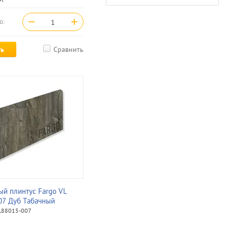
−
+
о:
ть
Сравнить
ый плинтус Fargo VL
07 Дуб Табачный
88015-007