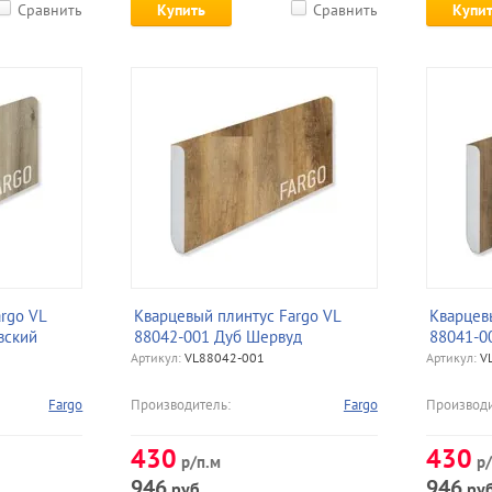
Сравнить
Купить
Сравнить
Купи
rgo VL
Кварцевый плинтус Fargo VL
Кварцев
вский
88042-001 Дуб Шервуд
88041-0
Артикул:
VL88042-001
Артикул:
VL
Fargo
Производитель:
Fargo
Производи
430
430
р/п.м
р/
946
946
руб.
руб