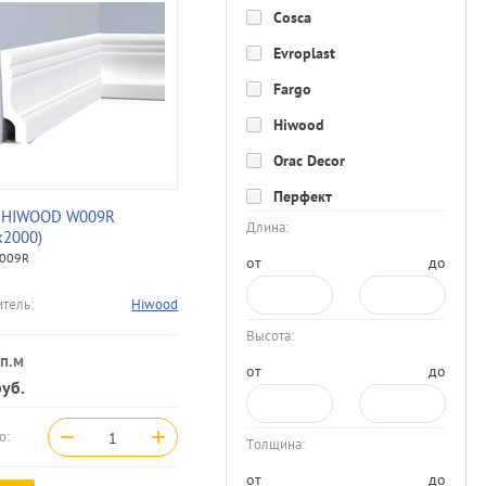
Cosca
Evroplast
Fargo
Hiwood
Orac Decor
Перфект
 HIWOOD W009R
Длина:
х2000)
009R
от
до
тель:
Hiwood
Высота:
п.м
от
до
уб.
−
+
о:
Толщина:
от
до