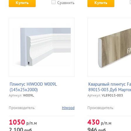
Купить
Сравнить
Купить
Плинтус HIWOOD W009L
Кварцевый плинтус Fa
(145х25х2000)
89015-003 Дуб Марто
Артикул:
W009L
Артикул:
VL89015-003
Производитель:
Hiwood
Производитель:
1050
430
р/п.м
р/п.м
2 100
946
руб.
руб.