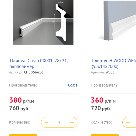
Плинтус Cosca PX001, 78х21,
Плинтус HIWOOD WE5
экополимер
(55х14х2000)
Артикул:
СПБ066616
Артикул:
WE55
Производитель:
Cosca
Производитель:
380
360
р/п.м
р/п.м
760
720
руб.
руб.
−
+
−
Количество:
Количество: