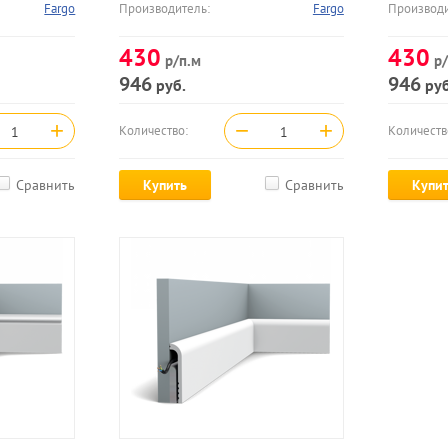
Fargo
Производитель:
Fargo
Производи
430
430
р/п.м
р/
946
946
руб.
руб
+
−
+
Количество:
Количеств
Сравнить
Купить
Сравнить
Купи