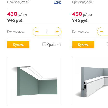
Производитель:
Fargo
Производитель:
430
430
р/п.м
р/п.м
946
946
руб.
руб.
−
+
−
Количество:
Количество:
Купить
Сравнить
Купить