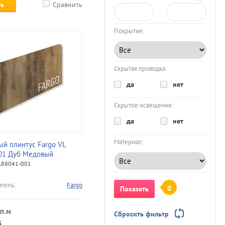
ть
Сравнить
Покрытие:
Скрытая проводка:
да
нет
Скрытое освещение:
да
нет
Материал:
ый плинтус Fargo VL
01 Дуб Медовый
88041-001
тель:
Fargo
0
Показать
п.м
Сбросить фильтр
.