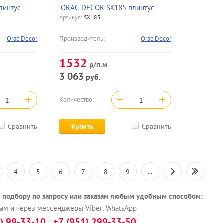
линтус
ORAC DECOR SX185 плинтус
Артикул:
SX185
Orac Decor
Производитель:
Orac Decor
1532
р/п.м
3 063
руб.
+
−
+
Количество:
Сравнить
Купить
Сравнить
4
5
6
7
8
9
...
, подбору по запросу или заказам любым удобным способом:
ам и через мессенджеры Viber, WhatsApp
) 99-33-10, +7 (951) 299-33-50