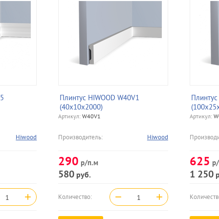
5
Плинтус HIWOOD W40V1
Плинтус
(40х10х2000)
(100х25
Артикул:
W40V1
Артикул:
W
Hiwood
Производитель:
Hiwood
Производи
290
625
р/п.м
р/
580
1 250
руб.
р
+
−
+
Количество:
Количеств