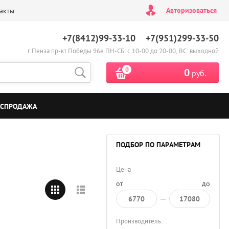
Авторизоваться
акты
+7(8412)99-33-10
+7(951)299-33-50
г.Пенза пр-кт Победы 96е ПН-СБ: с 10-00 до 20-00, ВС: выходной
0
0
руб.
АСПРОДАЖА
ПОДБОР ПО ПАРАМЕТРАМ
Цена
от
до
Производитель: