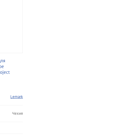
для
ое
oject
Lemark
Чехия