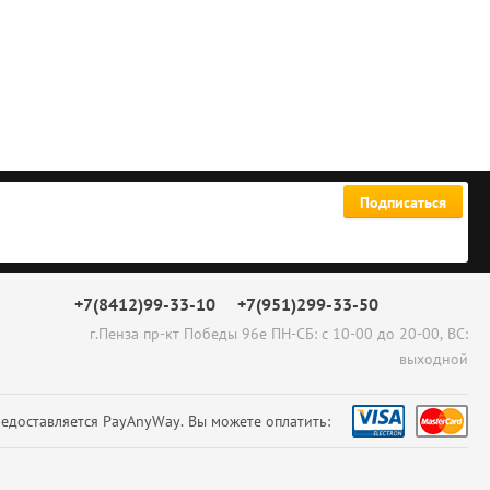
Подписаться
+7(8412)99-33-10
+7(951)299-33-50
г.Пенза пр-кт Победы 96е ПН-СБ: с 10-00 до 20-00, ВС:
выходной
едоставляется PayAnyWay. Вы можете оплатить: