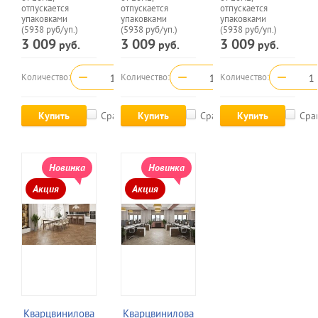
отпускается
отпускается
отпускается
упаковками
упаковками
упаковками
(5938 руб/уп.)
(5938 руб/уп.)
(5938 руб/уп.)
3 009
3 009
3 009
руб.
руб.
руб.
−
+
−
+
−
Количество:
Количество:
Количество:
Купить
Сравнить
Купить
Сравнить
Купить
Сра
Новинка
Новинка
Акция
Акция
Кварцвинилова
Кварцвинилова