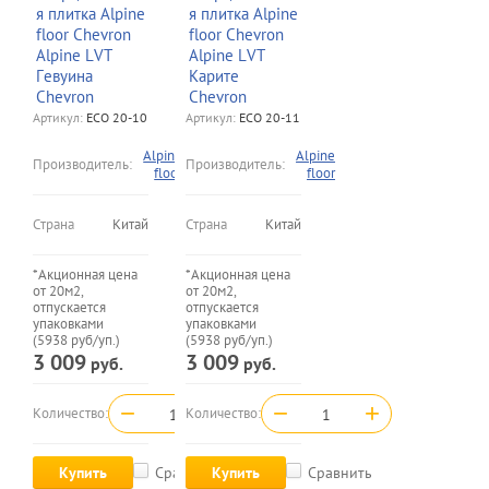
я плитка Alpine
я плитка Alpine
floor Chevron
floor Chevron
Alpine LVT
Alpine LVT
Гевуина
Карите
Chevron
Chevron
Артикул:
ECO 20-10
Артикул:
ECO 20-11
Alpine
Alpine
Производитель:
Производитель:
floor
floor
Страна
Китай
Страна
Китай
*Акционная цена
*Акционная цена
от 20м2,
от 20м2,
отпускается
отпускается
упаковками
упаковками
(5938 руб/уп.)
(5938 руб/уп.)
3 009
3 009
руб.
руб.
−
+
−
+
Количество:
Количество:
Купить
Сравнить
Купить
Сравнить