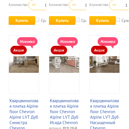
−
+
−
+
−
Количество:
Количество:
Количество:
Купить
Сравнить
Купить
Сравнить
Купить
Сра
Новинка
Новинка
Новинка
Акция
Акция
Акция
Кварцвинилова
Кварцвинилова
Кварцвинилова
я плитка Alpine
я плитка Alpine
я плитка Alpine
floor Chevron
floor Chevron
floor Chevron
Alpine LVT Дуб
Alpine LVT Дуб
Alpine LVT Дуб
Синистра
Исида Chevron
Насыщенный
Chevron
Chevron
Артикул:
ECO 20-8