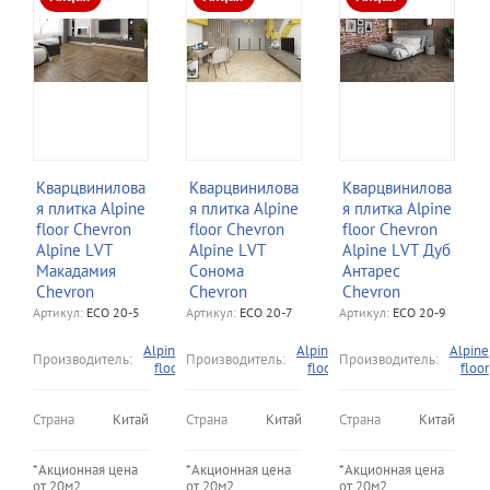
Кварцвинилова
Кварцвинилова
Кварцвинилова
я плитка Alpine
я плитка Alpine
я плитка Alpine
floor Chevron
floor Chevron
floor Chevron
Alpine LVT
Alpine LVT
Alpine LVT Дуб
Макадамия
Сонома
Антарес
Chevron
Chevron
Chevron
Артикул:
ECO 20-5
Артикул:
ECO 20-7
Артикул:
ECO 20-9
Alpine
Alpine
Alpine
Производитель:
Производитель:
Производитель:
floor
floor
floor
Страна
Китай
Страна
Китай
Страна
Китай
*Акционная цена
*Акционная цена
*Акционная цена
от 20м2,
от 20м2,
от 20м2,