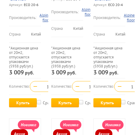
Артикул:
ECO 20-6
Артикул:
ECO 20-4
Alpine
Производитель:
floor
Alpine
Alpine
Производитель:
Производитель:
floor
floor
Страна
Китай
Страна
Китай
Страна
Китай
*Акционная цена
*Акционная цена
*Акционная цена
от 20м2,
от 20м2,
от 20м2,
отпускается
отпускается
отпускается
упаковками
упаковками
упаковками
(5938 руб/уп.)
(5938 руб/уп.)
(5938 руб/уп.)
3 009
3 009
3 009
руб.
руб.
руб.
−
+
−
+
−
Количество:
Количество:
Количество:
Купить
Сравнить
Купить
Сравнить
Купить
Сра
Новинка
Новинка
Новинка
Акция
Акция
Акция