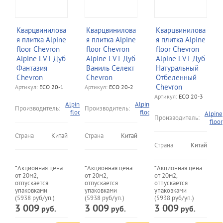
Кварцвинилова
Кварцвинилова
Кварцвинилова
я плитка Alpine
я плитка Alpine
я плитка Alpine
floor Chevron
floor Chevron
floor Chevron
Alpine LVT Дуб
Alpine LVT Дуб
Alpine LVT Дуб
Фантазия
Ваниль Селект
Натуральный
Chevron
Chevron
Отбеленный
Chevron
Артикул:
ECO 20-1
Артикул:
ECO 20-2
Артикул:
ECO 20-3
Alpine
Alpine
Производитель:
Производитель:
floor
floor
Alpine
Производитель:
floor
Страна
Китай
Страна
Китай
Страна
Китай
*Акционная цена
*Акционная цена
*Акционная цена
от 20м2,
от 20м2,
от 20м2,
отпускается
отпускается
отпускается
упаковками
упаковками
упаковками
(5938 руб/уп.)
(5938 руб/уп.)
(5938 руб/уп.)
3 009
3 009
3 009
руб.
руб.
руб.