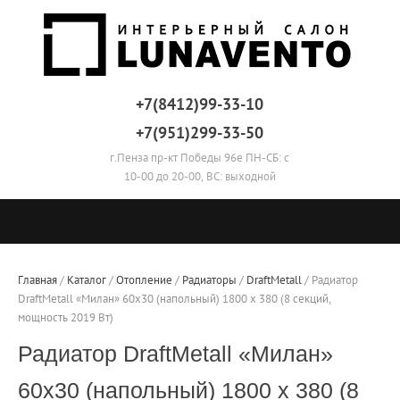
+7(8412)99-33-10
+7(951)299-33-50
г.Пенза пр-кт Победы 96е ПН-СБ: с
10-00 до 20-00, ВС: выходной
Главная
 / 
Каталог
 / 
Отопление
 / 
Радиаторы
 / 
DraftMetall
 / 
Радиатор 
DraftMetall «Милан» 60х30 (напольный) 1800 х 380 (8 секций, 
мощность 2019 Вт)
Радиатор DraftMetall «Милан»
60х30 (напольный) 1800 х 380 (8