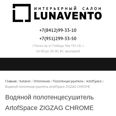
+7(8412)99-33-10
+7(951)299-33-50
г.Пенза пр-кт Победы 96е ПН-СБ: с
10-00 до 20-00, ВС: выходной
Главная
 / 
Каталог
 / 
Отопление
 / 
Полотенцесушители
 / 
ArtofSpace
 / 
Водяной полотенцесушитель ArtofSpace ZIGZAG CHROME
Водяной полотенцесушитель
ArtofSpace ZIGZAG CHROME