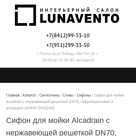
+7(8412)99-33-10
+7(951)299-33-50
г.Пенза пр-кт Победы 96е ПН-СБ: с
10-00 до 20-00, ВС: выходной
Главная
 / 
Каталог
 / 
Сантехника
 / 
Сливы
 / 
Сифоны
 / 
Сифон для мойки 
Alcadrain с нержавеющей решеткой DN70, гофропереливом и 
штуцером (A444P-DN50/40)
Сифон для мойки Alcadrain с
нержавеющей решеткой DN70,