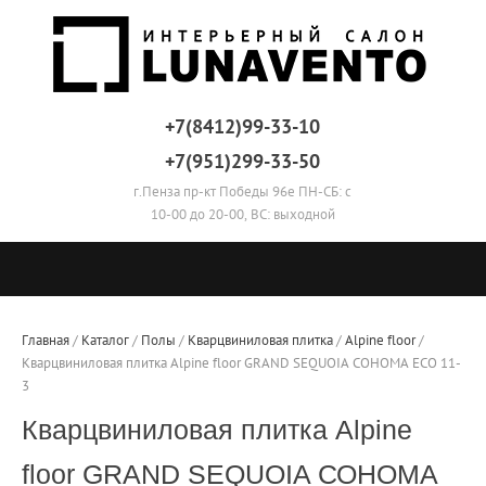
+7(8412)99-33-10
+7(951)299-33-50
г.Пенза пр-кт Победы 96е ПН-СБ: с
10-00 до 20-00, ВС: выходной
Главная
 / 
Каталог
 / 
Полы
 / 
Кварцвиниловая плитка
 / 
Alpine floor
 / 
Кварцвиниловая плитка Alpine floor GRAND SEQUOIA СОНОМА ECO 11-
3
Кварцвиниловая плитка Alpine
floor GRAND SEQUOIA СОНОМА