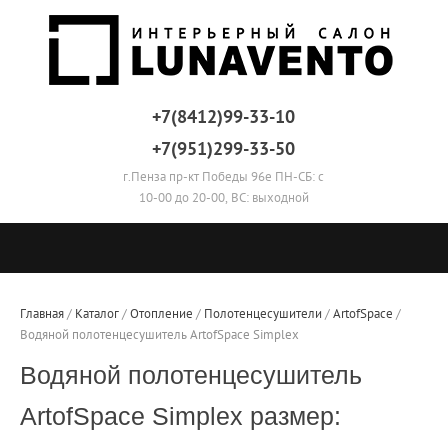
+7(8412)99-33-10
+7(951)299-33-50
г.Пенза пр-кт Победы 96е ПН-СБ: с
10-00 до 20-00, ВС: выходной
Главная
 / 
Каталог
 / 
Отопление
 / 
Полотенцесушители
 / 
ArtofSpace
 / 
Водяной полотенцесушитель ArtofSpace Simplex
Водяной полотенцесушитель
ArtofSpace Simplex размер: