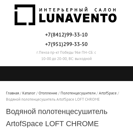
+7(8412)99-33-10
+7(951)299-33-50
г.Пенза пр-кт Победы 96е ПН-СБ: с
10-00 до 20-00, ВС: выходной
Главная
 / 
Каталог
 / 
Отопление
 / 
Полотенцесушители
 / 
ArtofSpace
 / 
Водяной полотенцесушитель ArtofSpace LOFT CHROME
Водяной полотенцесушитель
ArtofSpace LOFT CHROME