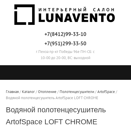
+7(8412)99-33-10
+7(951)299-33-50
г.Пенза пр-кт Победы 96е ПН-СБ: с
10-00 до 20-00, ВС: выходной
Главная
 / 
Каталог
 / 
Отопление
 / 
Полотенцесушители
 / 
ArtofSpace
 / 
Водяной полотенцесушитель ArtofSpace LOFT CHROME
Водяной полотенцесушитель
ArtofSpace LOFT CHROME