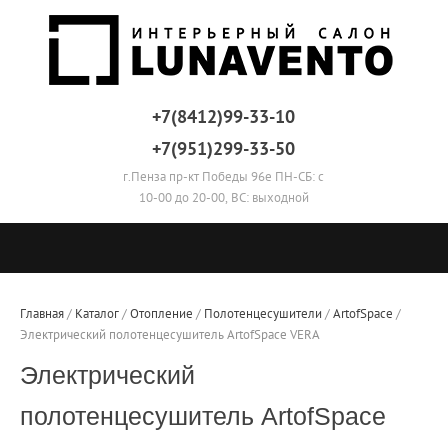
+7(8412)99-33-10
+7(951)299-33-50
г.Пенза пр-кт Победы 96е ПН-СБ: с
10-00 до 20-00, ВС: выходной
Главная
 / 
Каталог
 / 
Отопление
 / 
Полотенцесушители
 / 
ArtofSpace
 / 
Электрический полотенцесушитель ArtofSpace VERA
Электрический
полотенцесушитель ArtofSpace