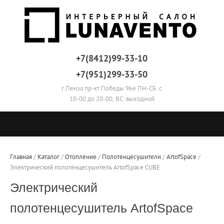
+7(8412)99-33-10
+7(951)299-33-50
г.Пенза пр-кт Победы 96е ПН-СБ: с
10-00 до 20-00, ВС: выходной
Главная
 / 
Каталог
 / 
Отопление
 / 
Полотенцесушители
 / 
ArtofSpace
 / 
Электрический полотенцесушитель ArtofSpace CUBE
Электрический
полотенцесушитель ArtofSpace