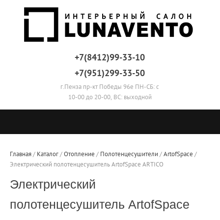
+7(8412)99-33-10
+7(951)299-33-50
г.Пенза пр-кт Победы 96е ПН-СБ: с
10-00 до 20-00, ВС: выходной
Главная
 / 
Каталог
 / 
Отопление
 / 
Полотенцесушители
 / 
ArtofSpace
 / 
Электрический полотенцесушитель ArtofSpace ARTICO
Электрический
полотенцесушитель ArtofSpace